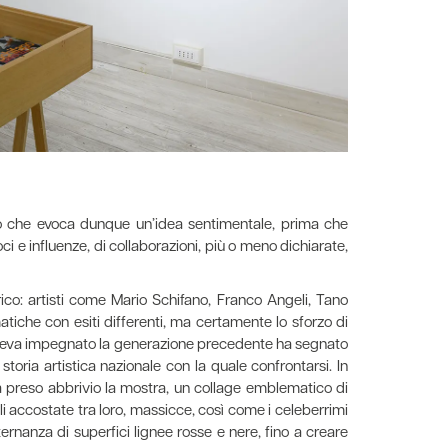
sso che evoca dunque un’idea sentimentale, prima che
i e influenze, di collaborazioni, più o meno dichiarate,
ico: artisti come Mario Schifano, Franco Angeli, Tano
atiche con esiti differenti, ma certamente lo sforzo di
e aveva impegnato la generazione precedente ha segnato
oria artistica nazionale con la quale confrontarsi. In
 preso abbrivio la mostra, un collage emblematico di
i accostate tra loro, massicce, così come i celeberrimi
ternanza di superfici lignee rosse e nere, fino a creare