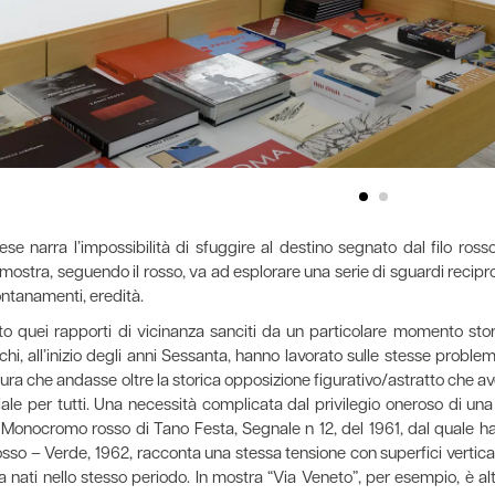
se narra l’impossibilità di sfuggire al destino segnato dal filo ro
mostra, seguendo il rosso, va ad esplorare una serie di sguardi reciproc
ontanamenti, eredità.
to quei rapporti di vicinanza sanciti da un particolare momento stor
hi, all’inizio degli anni Sessanta, hanno lavorato sulle stesse problem
tura che andasse oltre la storica opposizione figurativo/astratto ch
e per tutti. Una necessità complicata dal privilegio oneroso di una st
Monocromo rosso di Tano Festa, Segnale n 12, del 1961, dal quale ha
sso – Verde, 1962, racconta una stessa tensione con superfici vertical
ta nati nello stesso periodo. In mostra “Via Veneto”, per esempio, è al